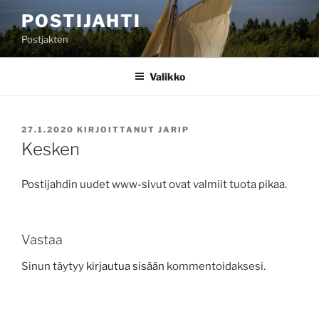
Siirry
POSTIJAHTI
sisältöön
Postjakten
Valikko
JULKAISTU
27.1.2020
KIRJOITTANUT
JARIP
Kesken
Postijahdin uudet www-sivut ovat valmiit tuota pikaa.
Vastaa
Sinun täytyy
kirjautua sisään
kommentoidaksesi.