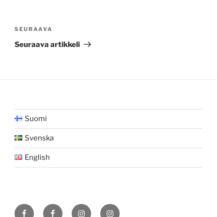
Artikkelien
selaus
Seuraava
SEURAAVA
artikkeli
Seuraava artikkeli
Suomi
Svenska
English
Facebook
Facebook
Instagram
Instagram